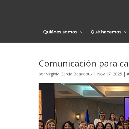
Quiénes somos
Qué hacemos
Comunicación para ca
por
Virginia Garcia Beaudoux
|
Nov 17, 2025
|
#