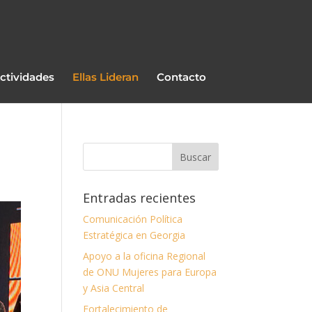
ctividades
Ellas Lideran
Contacto
Entradas recientes
Comunicación Política
Estratégica en Georgia
Apoyo a la oficina Regional
de ONU Mujeres para Europa
y Asia Central
Fortalecimiento de