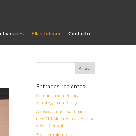
ctividades
Ellas Lideran
Contacto
Entradas recientes
Comunicación Política
Estratégica en Georgia
Apoyo a la oficina Regional
de ONU Mujeres para Europa
y Asia Central
Fortalecimiento de